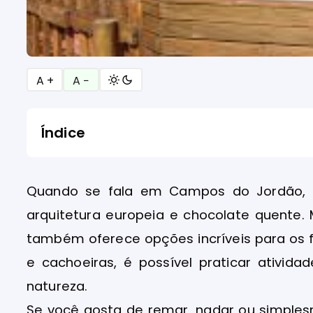
A +
A −
Índice
Quando se fala em Campos do Jordão, 
arquitetura europeia e chocolate quente
também oferece opções incríveis para os fã
e cachoeiras, é possível praticar ativi
natureza.
Se você gosta de remar, nadar ou simples