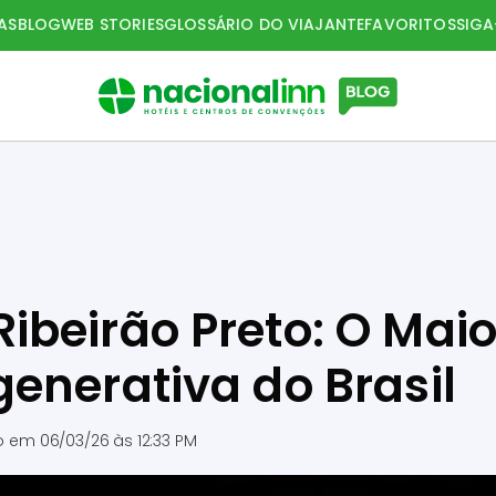
AS
BLOG
WEB STORIES
GLOSSÁRIO DO VIAJANTE
FAVORITOS
SIG
beirão Preto: O Maio
enerativa do Brasil
do em
06/03/26 às 12:33 PM