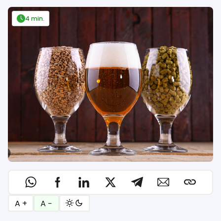
4 min.
A +
A −