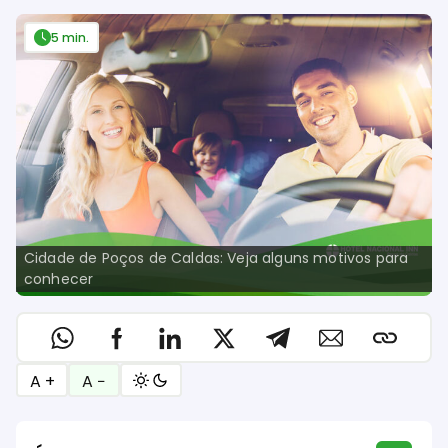
5 min.
Cidade de Poços de Caldas: Veja alguns motivos para
conhecer
A +
A −