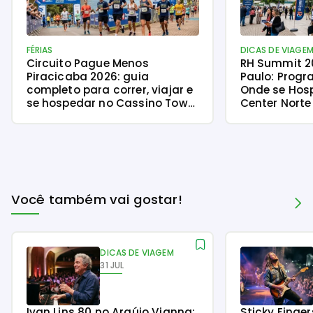
FÉRIAS
DICAS DE VIAGE
Circuito Pague Menos
RH Summit 2
Piracicaba 2026: guia
Paulo: Progr
completo para correr, viajar e
Onde se Hos
se hospedar no Cassino Tower
Center Norte
Piracicaba
Você também vai gostar!
DICAS DE VIAGEM
31 JUL
Ivan Lins 80 no Araújo Vianna:
Sticky Finge