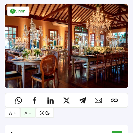
5 min.
A +
A −