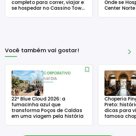
completo para correr, viajar e
Onde se Hos
se hospedar no Cassino Tower
Center Norte
Piracicaba
Você também vai gostar!
CORPORATIVO
há
1 DIA
22º Blue Cloud 2026: a
Choperia Pin
fumacinha azul que
Preto: histór
transforma Poços de Caldas
dicas para v
em uma viagem pela história
famosa chope