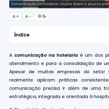
Comunicação na Hotelaria: muitos dizem e poucos pra
A +
A −
Índice
A
comunicação na hotelaria
é um dos pil
atendimento e para a consolidação de u
Apesar de muitas empresas do setor f
realmente aplicam práticas consistente
comunicação precisa ir além de uma tr
estratégica, integrada e orientada à hospit