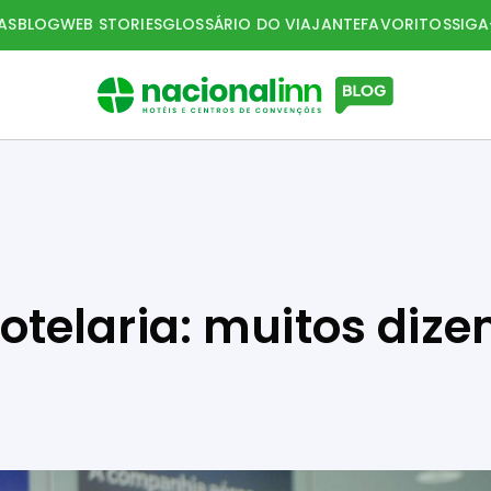
AS
BLOG
WEB STORIES
GLOSSÁRIO DO VIAJANTE
FAVORITOS
SIG
telaria: muitos diz