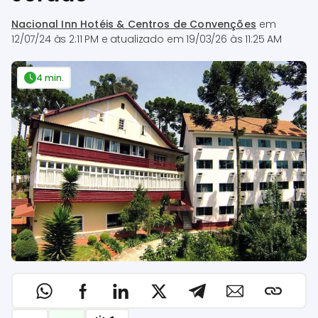
Nacional Inn Hotéis & Centros de Convenções
em
12/07/24 às 2:11 PM
e atualizado em
19/03/26 às 11:25 AM
4 min.