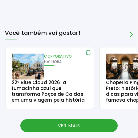
Você também vai gostar!
CORPORATIVO
há
1 HORA
22º Blue Cloud 2026: a
Choperia Pin
fumacinha azul que
Preto: histór
transforma Poços de Caldas
dicas para v
em uma viagem pela história
famosa chope
VER MAIS