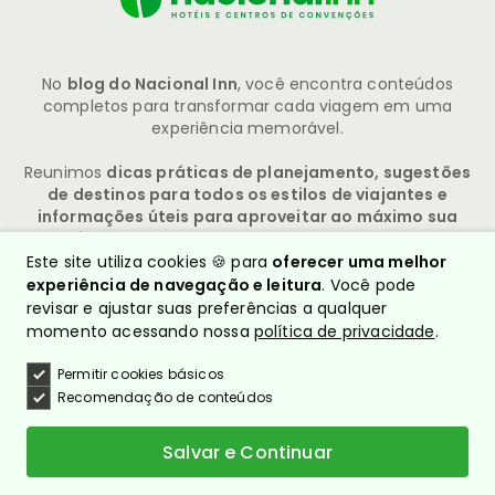
No
blog do Nacional Inn
, você encontra conteúdos
completos para transformar cada viagem em uma
experiência memorável.
Reunimos
dicas práticas de planejamento, sugestões
de destinos para todos os estilos de viajantes e
informações úteis para aproveitar ao máximo sua
estadia
. Seja para uma viagem em família, a dois ou a
trabalho, nosso conteúdo é pensado para ajudar você a
Este site utiliza cookies 🍪 para
oferecer uma melhor
tomar as melhores decisões, economizar tempo e
experiência de navegação e leitura
. Você pode
descobrir oportunidades únicas.
revisar e ajustar suas preferências a qualquer
momento acessando nossa
política de privacidade
.
Explore roteiros, tendências do turismo, experiências
exclusivas e
tudo o que você precisa para viajar com
Permitir cookies básicos
mais conforto
, segurança e tranquilidade.
Recomendação de conteúdos
Salvar e Continuar