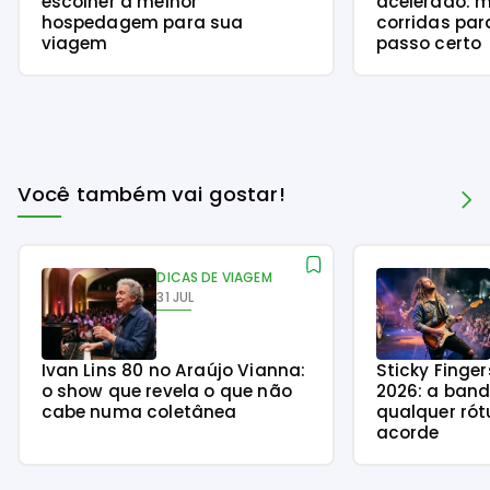
escolher a melhor
acelerado: m
hospedagem para sua
corridas par
viagem
passo certo
Você também vai gostar!
DICAS DE VIAGEM
31 JUL
Ivan Lins 80 no Araújo Vianna:
Sticky Finge
o show que revela o que não
2026: a ban
cabe numa coletânea
qualquer rót
acorde