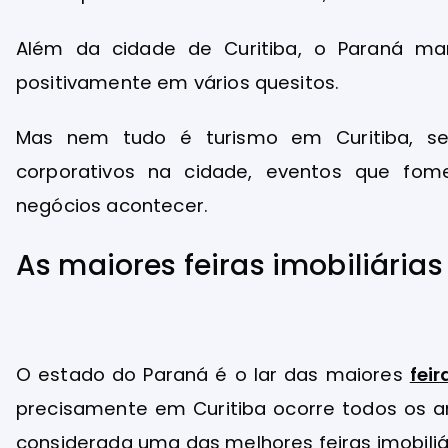
Além da cidade de Curitiba, o Paraná m
positivamente em vários quesitos.
Mas nem tudo é turismo em Curitiba, s
corporativos na cidade, eventos que f
negócios acontecer.
As maiores feiras imobiliárias
O estado do Paraná é o lar das maiores
feir
precisamente em Curitiba ocorre todos os a
considerada uma das melhores feiras imobiliár