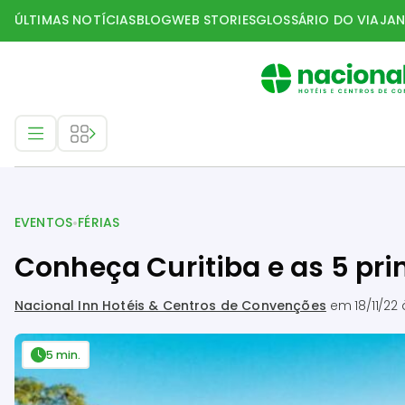
ÚLTIMAS NOTÍCIAS
BLOG
WEB STORIES
GLOSSÁRIO DO VIAJAN
Eventos
•
EVENTOS
FÉRIAS
Conheça Curitiba e as 5 pri
Nacional Inn Hotéis & Centros de Convenções
em
18/11/22
5 min.