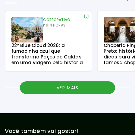
CORPORATIVO
há
14 HORAS
22º Blue Cloud 2026: a
Choperia Pin
fumacinha azul que
Preto: histór
transforma Poços de Caldas
dicas para v
em uma viagem pela história
famosa chope
VER MAIS
Você também vai gostar!