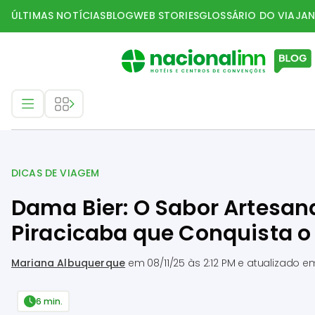
ÚLTIMAS NOTÍCIAS
BLOG
WEB STORIES
GLOSSÁRIO DO VIAJAN
Dicas de Viagem
DICAS DE VIAGEM
Dama Bier: O Sabor Artesan
Piracicaba que Conquista o 
Mariana Albuquerque
em
08/11/25 às 2:12 PM
e atualizado 
6 min.