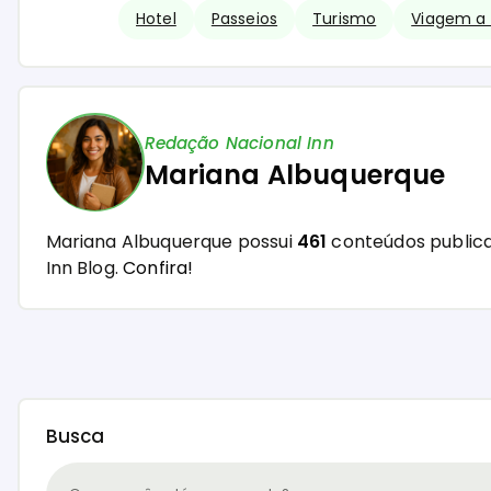
Hotel
Passeios
Turismo
Viagem a 
Redação Nacional Inn
Mariana Albuquerque
Mariana Albuquerque possui
461
conteúdos publica
Inn Blog.
Confira!
Busca