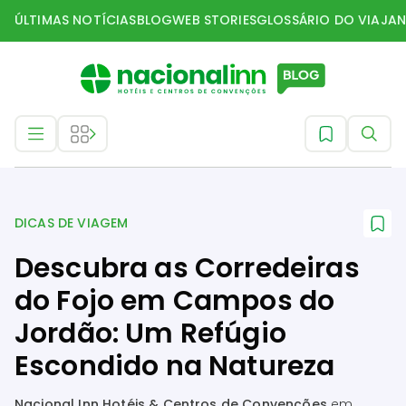
ÚLTIMAS NOTÍCIAS
BLOG
WEB STORIES
GLOSSÁRIO DO VIAJAN
Dicas de Viagem
DICAS DE VIAGEM
Descubra as Corredeiras
do Fojo em Campos do
Jordão: Um Refúgio
Escondido na Natureza
Nacional Inn Hotéis & Centros de Convenções
em