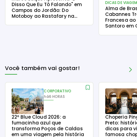
DICAS DE VIAGE
Disso Que Eu Tô Falando" em
Alma de Brasi
Campos do Jordão: Do
Cabannes T
Motoboy ao Rastafary na
Francesa ao 
Serra
Santoro em
Jordão
Você também vai gostar!
CORPORATIVO
há
6 HORAS
22º Blue Cloud 2026: a
Choperia Pin
fumacinha azul que
Preto: histór
transforma Poços de Caldas
dicas para v
em uma viagem pela história
famosa chope