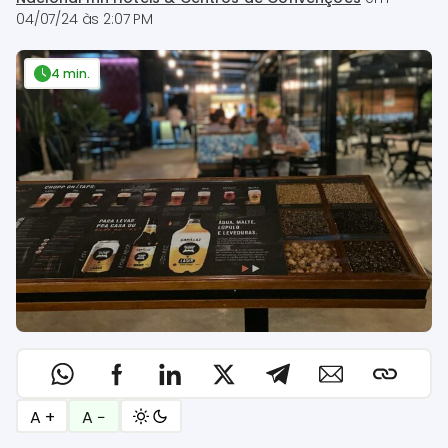
04/07/24 às 2:07 PM
4 min.
A +
A −