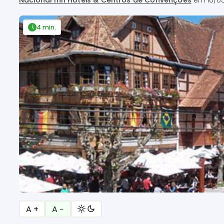
Nacional Inn Hotéis & Centros de Convenções
em
10/0
4 min.
A +
A −