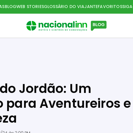
AS
BLOG
WEB STORIES
GLOSSÁRIO DO VIAJANTE
FAVORITOS
SIG
do Jordão: Um
o para Aventureiros e
eza