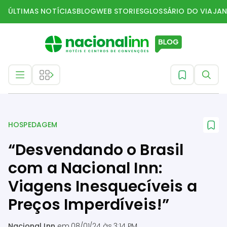
ÚLTIMAS NOTÍCIAS
BLOG
WEB STORIES
GLOSSÁRIO DO VIAJAN
Hospedagem
HOSPEDAGEM
“Desvendando o Brasil
com a Nacional Inn:
Viagens Inesquecíveis a
Preços Imperdíveis!”
Nacional Inn
em
08/01/24 às 3:14 PM