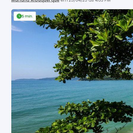
Mariana Albuquerque
em
25/04/25 às 4:03 PM
5 min.