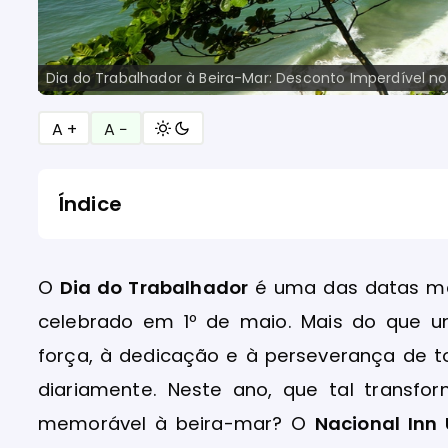
Dia do Trabalhador à Beira-Mar: Desconto Imperdível no
A +
A −
Índice
O
Dia do Trabalhador
é uma das datas mai
celebrado em 1º de maio. Mais do que 
força, à dedicação e à perseverança de 
diariamente. Neste ano, que tal tran
memorável à beira-mar? O
Nacional Inn