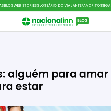
AS
BLOG
WEB STORIES
GLOSSÁRIO DO VIAJANTE
FAVORITOS
SIG
: alguém para amar
ra estar