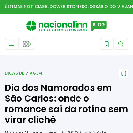
ÚLTIMAS NOTÍCIAS
BLOG
WEB STORIES
GLOSSÁRIO DO VIAJAN
Dicas de Viagem
DICAS DE VIAGEM
Dia dos Namorados em
São Carlos: onde o
romance sai da rotina sem
virar clichê
Mariana Albuquerque
em
05/06/26 às 9:13 AM
e