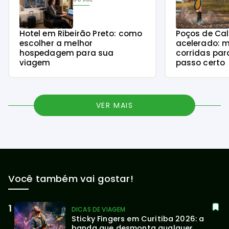
Hotel em Ribeirão Preto: como
Poços de Ca
escolher a melhor
acelerado: m
hospedagem para sua
corridas par
viagem
passo certo
VER MAIS
Você também vai gostar!
DICAS DE VIAGEM
Sticky Fingers em Curitiba 2026: a 
banda que desmonta qualquer 