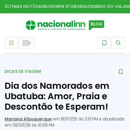
ÚLTIMAS NOTÍCIAS
BLOG
WEB STORIES
GLOSSÁRIO DO VIAJAN
Dicas de Viagem
DICAS DE VIAGEM
Dia dos Namorados em
Ubatuba: Amor, Praia e
Descontão te Esperam!
Mariana Albuquerque
em
18/07/25 às 2:13 PM
e atualizado
em
03/03/26 às 10:59 PM