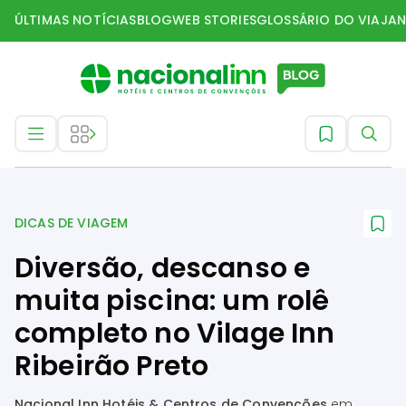
ÚLTIMAS NOTÍCIAS
BLOG
WEB STORIES
GLOSSÁRIO DO VIAJAN
Dicas de Viagem
DICAS DE VIAGEM
Diversão, descanso e
muita piscina: um rolê
completo no Vilage Inn
Ribeirão Preto
Nacional Inn Hotéis & Centros de Convenções
em