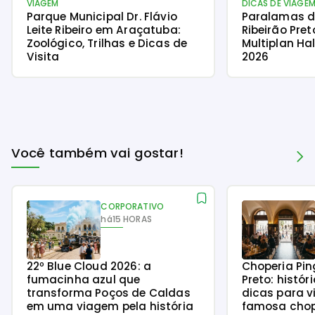
VIAGEM
DICAS DE VIAGE
Parque Municipal Dr. Flávio
Paralamas d
Leite Ribeiro em Araçatuba:
Ribeirão Pre
Zoológico, Trilhas e Dicas de
Multiplan Ha
Visita
2026
Você também vai gostar!
CORPORATIVO
há
15 HORAS
22º Blue Cloud 2026: a
Choperia Pin
fumacinha azul que
Preto: histór
transforma Poços de Caldas
dicas para v
em uma viagem pela história
famosa chope