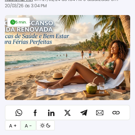
20/03/26 às 3:04 PM
5 min.
A +
A −