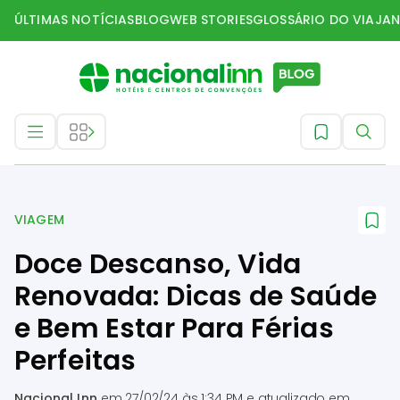
ÚLTIMAS NOTÍCIAS
BLOG
WEB STORIES
GLOSSÁRIO DO VIAJAN
Viagem
VIAGEM
Doce Descanso, Vida
Renovada: Dicas de Saúde
e Bem Estar Para Férias
Perfeitas
Nacional Inn
em
27/02/24 às 1:34 PM
e atualizado em