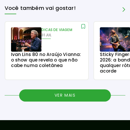
Você também vai gostar!
DICAS DE VIAGEM
31 JUL
Ivan Lins 80 no Araújo Vianna:
Sticky Finge
o show que revela o que não
2026: a ban
cabe numa coletânea
qualquer rót
acorde
VER MAIS