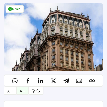
6 min.
A +
A −