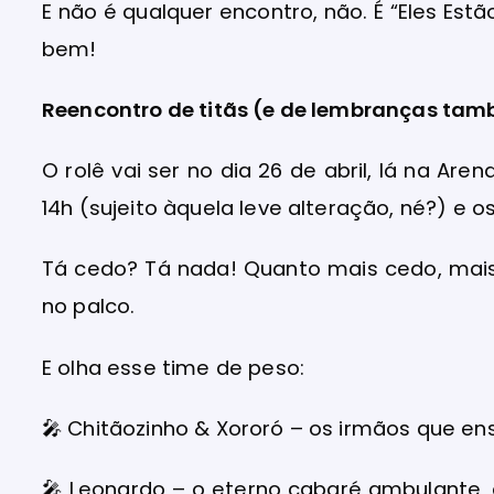
E não é qualquer encontro, não. É “Eles Es
bem!
Reencontro de titãs (e de lembranças ta
O rolê vai ser no dia 26 de abril, lá na A
14h (sujeito àquela leve alteração, né?) e
Tá cedo? Tá nada! Quanto mais cedo, mais
no palco.
E olha esse time de peso:
🎤
Chitãozinho & Xororó – os irmãos que ensi
🎤
Leonardo – o eterno cabaré ambulante, 