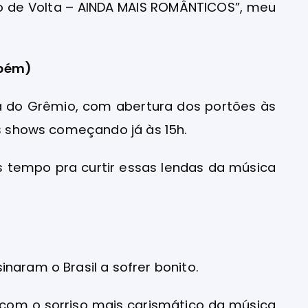
tão de Volta – AINDA MAIS ROMÂNTICOS”, meu
mbém)
rena do Grêmio, com abertura dos portões às
 os shows começando já às 15h.
 tempo pra curtir essas lendas da música
naram o Brasil a sofrer bonito.
com o sorriso mais carismático da música