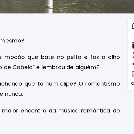
é mesmo?
le modão que bate no peito e faz o olho
o de Cabelo” e lembrou de alguém?
, achando que tá num clipe? O romantismo
ue nunca.
o maior encontro da música romântica do