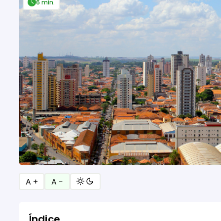
6 min.
A +
A −
Índice