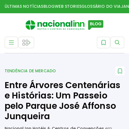
ÚLTIMAS NOTÍCIAS
BLOG
WEB STORIES
GLOSSÁRIO DO VIAJAN
Tendência de mercado
TENDÊNCIA DE MERCADO
Entre Árvores Centenárias
e Histórias: Um Passeio
pelo Parque José Affonso
Junqueira
Nacional Inn Hotéis & Centros de Convenções
em