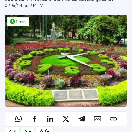
01/05/24 às 2:14 PM
4 min.
A +
A −