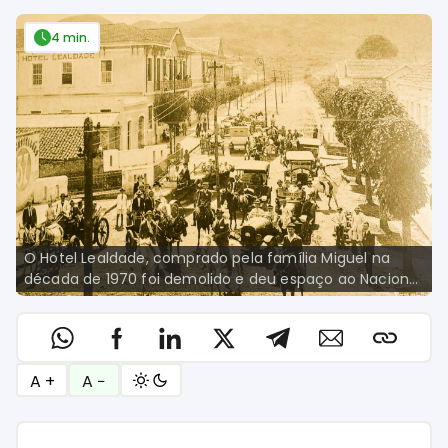
4 min.
O Hotel Lealdade, comprado pela família Miguel na
década de 1970 foi demolido e deu espaço ao Nacional
Inn, o primeiro construído pela empresa, em Poços de
Caldas.
A +
A −