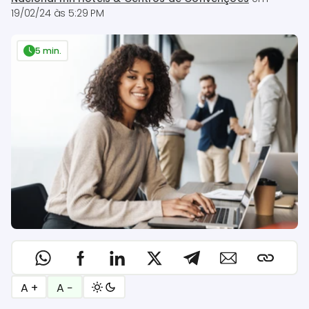
19/02/24 às 5:29 PM
5 min.
A +
A −