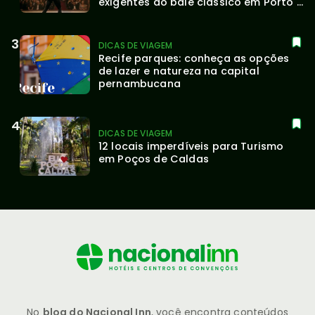
exigentes do balé clássico em Porto 
Alegre
DICAS DE VIAGEM
Recife parques: conheça as opções 
de lazer e natureza na capital 
pernambucana
DICAS DE VIAGEM
12 locais imperdíveis para Turismo 
em Poços de Caldas
No
blog do Nacional Inn
, você encontra conteúdos