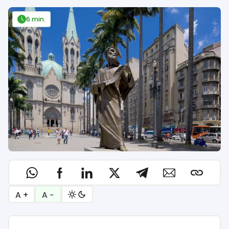
6 min.
A +
A −