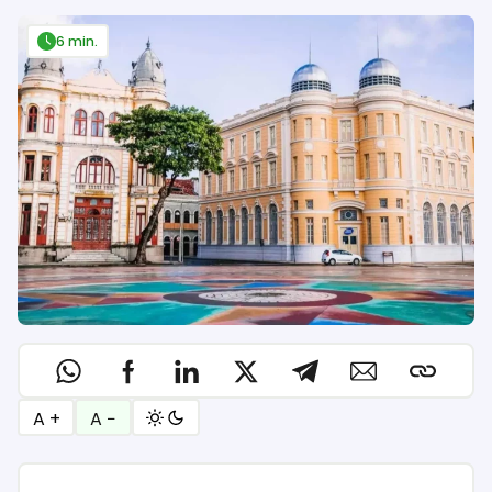
6 min.
A +
A −