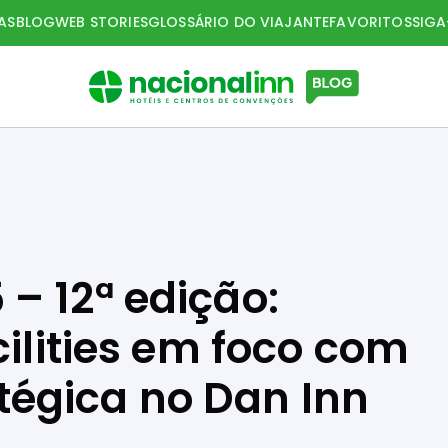
AS
BLOG
WEB STORIES
GLOSSÁRIO DO VIAJANTE
FAVORITOS
SIG
– 12ª edição:
cilities em foco com
égica no Dan Inn