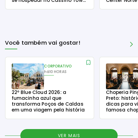
se hospedar no Cassino Tower
Center Norte
Piracicaba
Você também vai gostar!
CORPORATIVO
há
10 HORAS
22º Blue Cloud 2026: a
Choperia Pin
fumacinha azul que
Preto: histór
transforma Poços de Caldas
dicas para v
em uma viagem pela história
famosa chope
VER MAIS