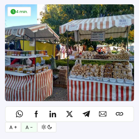
4 min.
A +
A −