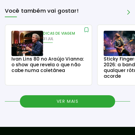
Você também vai gostar!
DICAS DE VIAGEM
31 JUL
Ivan Lins 80 no Araújo Vianna:
Sticky Finge
o show que revela o que não
2026: a ban
cabe numa coletânea
qualquer rót
acorde
VER MAIS