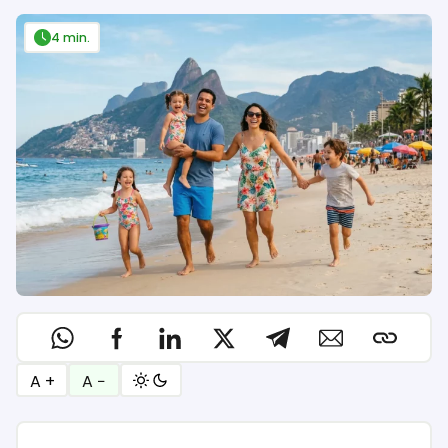
4 min.
A +
A −