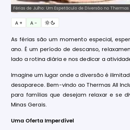
Férias de Julho: Um Espetáculo de Diversão no Thermas 
A +
A −
As férias são um momento especial, espe
ano. É um período de descanso, relaxame
lado a rotina diária e nos dedicar a ativida
Imagine um lugar onde a diversão é ilimita
desaparece. Bem-vindo ao Thermas All Inclu
para famílias que desejam relaxar e se d
Minas Gerais.
Uma Oferta Imperdível