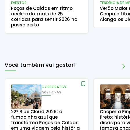
EVENTOS
TENDÊNCIA DE M
Poços de Caldas em ritmo
Verão Maior
acelerado: mais de 25
Ocupa o Lito
corridas para sentir 2026 no
Alonga os Di
passo certo
Você também vai gostar!
CORPORATIVO
há
2 HORAS
22º Blue Cloud 2026: a
Choperia Pin
fumacinha azul que
Preto: histór
transforma Poços de Caldas
dicas para v
em uma viagem pela história
famosa chope