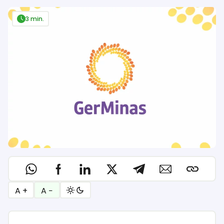
3 min.
A +
A −