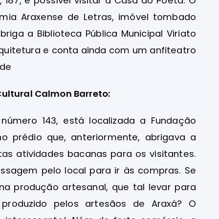
 187, é possível visitar a Casa do Poeta. O
emia Araxense de Letras, imóvel tombado
iga a Biblioteca Pública Municipal Viriato
rquitetura e conta ainda com um anfiteatro
ade
ultural Calmon Barreto:
, número 143, está localizada a Fundação
no prédio que, anteriormente, abrigava a
tas atividades bacanas para os visitantes.
ssagem pelo local para ir às compras. Se
a produção artesanal, que tal levar para
 produzido pelos artesãos de Araxá? O