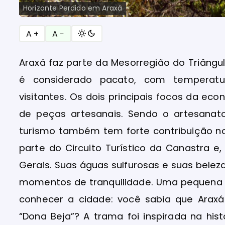
Horizonte Perdido em Araxá
A +
A −
Araxá faz parte da Mesorregião do Triângul
é considerado pacato, com temperat
visitantes. Os dois principais focos da e
de peças artesanais. Sendo o artesana
turismo também tem forte contribuição no
parte do Circuito Turístico da Canastra 
Gerais. Suas águas sulfurosas e suas belez
momentos de tranquilidade. Uma pequena 
conhecer a cidade: você sabia que Araxá
“Dona Beja”? A trama foi inspirada na hi