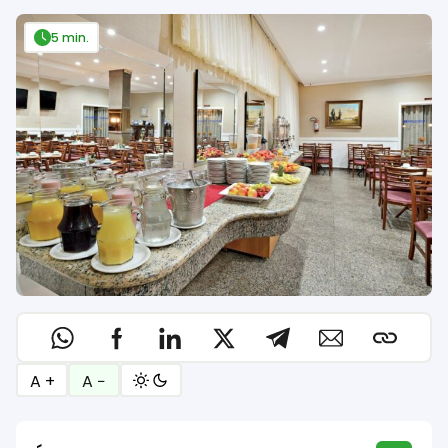
5 min.
A +
A −