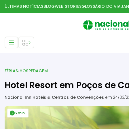
ÚLTIMAS NOTÍCIAS
BLOG
WEB STORIES
GLOSSÁRIO DO VIAJAN
Férias
•
FÉRIAS
HOSPEDAGEM
Hotel Resort em Poços de C
Nacional Inn Hotéis & Centros de Convenções
em
24/03/2
5 min.