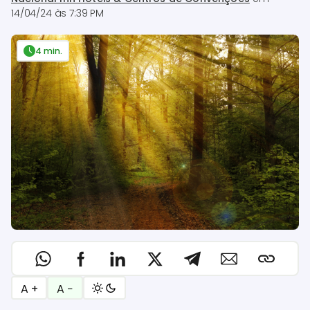
14/04/24 às 7:39 PM
4 min.
A +
A −