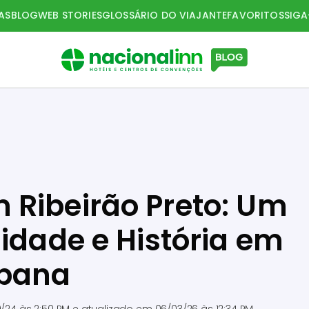
AS
BLOG
WEB STORIES
GLOSSÁRIO DO VIAJANTE
FAVORITOS
SIG
 Ribeirão Preto: Um
lidade e História em
rbana