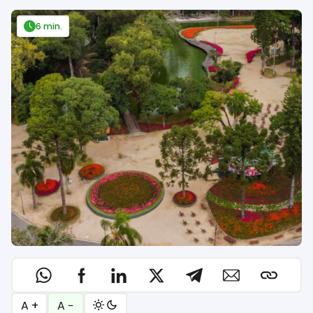
6 min.
A +
A −