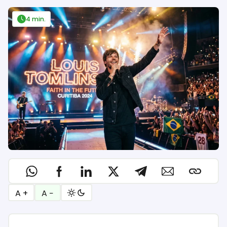
4 min.
A +
A −