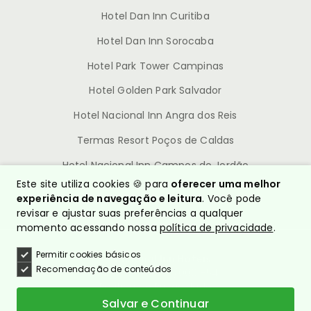
Hotel Dan Inn Curitiba
Hotel Dan Inn Sorocaba
Hotel Park Tower Campinas
Hotel Golden Park Salvador
Hotel Nacional Inn Angra dos Reis
Termas Resort Poços de Caldas
Hotel Nacional Inn Campos do Jordão
Este site utiliza cookies 🍪 para
oferecer uma melhor
experiência de navegação e leitura
. Você pode
revisar e ajustar suas preferências a qualquer
momento acessando nossa
política de privacidade
.
Permitir cookies básicos
© Nacional Inn Hotéis
Recomendação de conteúdos
CNPJ: 10.628.960/0001-54
Política de Privacidade
Quem somos?
Salvar e Continuar