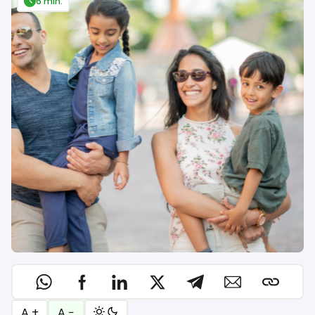
6 min.
A +
A −