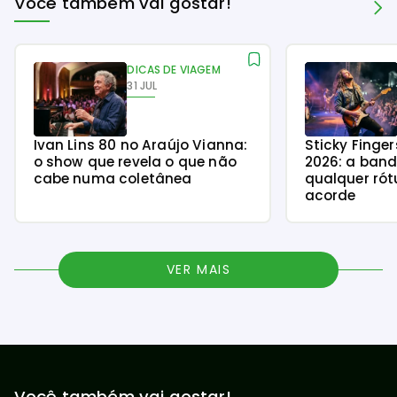
Você também vai gostar!
DICAS DE VIAGEM
31 JUL
Ivan Lins 80 no Araújo Vianna:
Sticky Finge
o show que revela o que não
2026: a ban
cabe numa coletânea
qualquer rót
acorde
VER MAIS
Você também vai gostar!