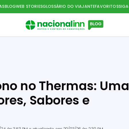
AS
BLOG
WEB STORIES
GLOSSÁRIO DO VIAJANTE
FAVORITOS
SIG
ono no Thermas: Um
res, Sabores e