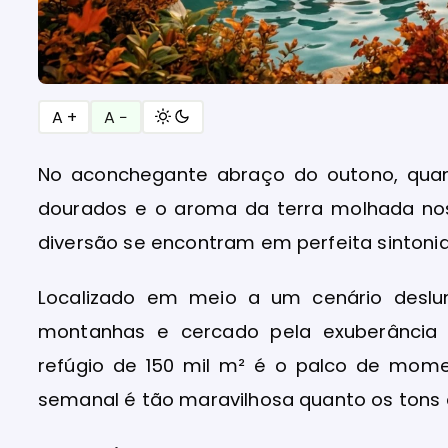
A +
A −
No aconchegante abraço do outono, qua
dourados e o aroma da terra molhada nos
diversão se encontram em perfeita sintoni
Localizado em meio a um cenário deslu
montanhas e cercado pela exuberância 
refúgio de 150 mil m² é o palco de mom
semanal é tão maravilhosa quanto os tons 