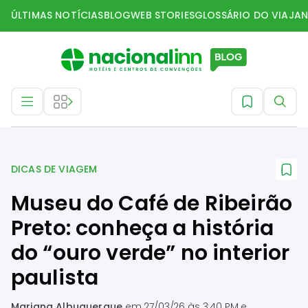
ÚLTIMAS NOTÍCIAS
BLOG
WEB STORIES
GLOSSÁRIO DO VIAJAN
Dicas de Viagem
DICAS DE VIAGEM
Museu do Café de Ribeirão
Preto: conheça a história
do “ouro verde” no interior
paulista
Mariana Albuquerque
em
27/03/26 às 3:40 PM
e