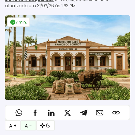
atualizado em
31/07/26 às 1:53 PM
7 min.
A +
A −