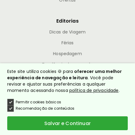
Editorias
Dicas de Viagem
Férias
Hospedagem
Tendência de mercado
Este site utiliza cookies 🍪 para
oferecer uma melhor
Corporativo
experiência de navegação e leitura
. Você pode
revisar e ajustar suas preferências a qualquer
Viagem
momento acessando nossa
política de privacidade
.
Eventos
Permitir cookies básicos
Acontece no Nacional Inn
Recomendação de conteúdos
Pacotes e Promoções
Salvar e Continuar