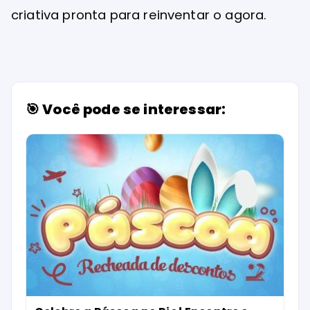
criamos e como nos relacionamos com o
mundo à nossa volta. Uma semana que não
apenas inspira, mas provoca e transforma.
Se você busca conexão, repertório e novas
perspectivas, este é o momento de
mergulhar nesse universo vibrante. Porto
Alegre te espera com ideias frescas,
mentes inquietas e uma comunidade
criativa pronta para reinventar o agora.
🎯 Você pode se interessar: