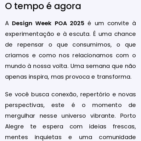
de oferecer uma estrutura completa com
acomodações confortáveis, wi-fi gratuito,
café da manhã incluso e atendimento
acolhedor. Ideal tanto para quem participa
de atividades durante o dia quanto para
quem deseja relaxar com comodidade
após as imersões criativas.
O tempo é agora
A
Design Week POA 2025
é um convite à
experimentação e à escuta. É uma chance
de repensar o que consumimos, o que