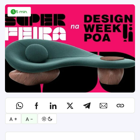
5 min.
A +
A −