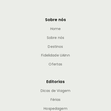
informações úteis para aproveitar ao máximo sua
estadia
. Seja para uma viagem em família, a dois ou a
trabalho, nosso conteúdo é pensado para ajudar você a
tomar as melhores decisões, economizar tempo e
descobrir oportunidades únicas.
Explore roteiros, tendências do turismo, experiências
exclusivas e
tudo o que você precisa para viajar com
mais conforto
, segurança e tranquilidade.
Sobre nós
Home
Sobre nós