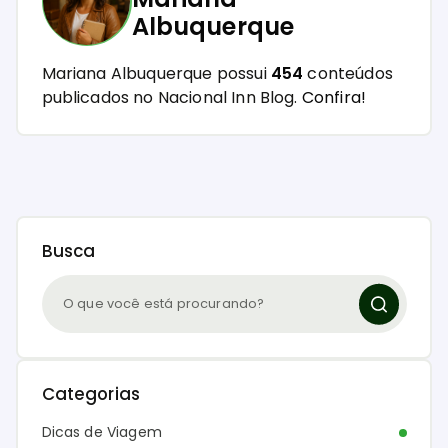
Março ainda tá on! Vem curtir a
programação do Golden!
Redação Nacional Inn
Mariana
Albuquerque
Mariana Albuquerque possui
454
conteúdos
publicados no Nacional Inn Blog.
Confira!