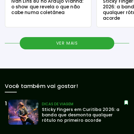
Você também vai gostar!
DICAS DE VIAGEM
31 JUL
Ivan Lins 80 no Araújo Vianna:
Sticky Finge
o show que revela o que não
2026: a ban
cabe numa coletânea
qualquer rót
acorde
VER MAIS