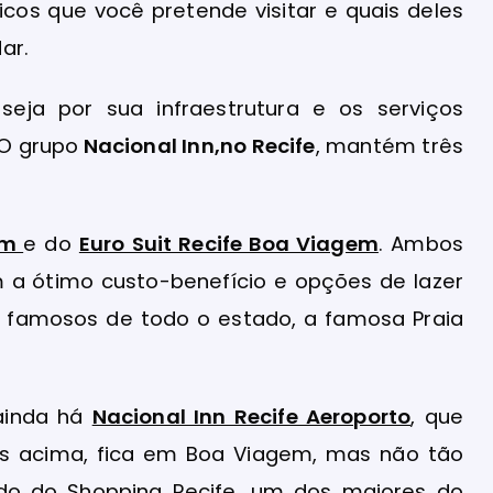
sticos que você pretende visitar e quais deles
ar.
seja por sua infraestrutura e os serviços
 O grupo
Nacional Inn,
no Recife
, mantém três
em
e do
Euro Suit Recife Boa Viagem
. Ambos
a ótimo custo-benefício e opções de lazer
s famosos de todo o estado, a famosa Praia
 ainda há
Nacional Inn Recife Aeroporto
, que
os acima, fica em Boa Viagem, mas não tão
ado do Shopping Recife, um dos maiores do