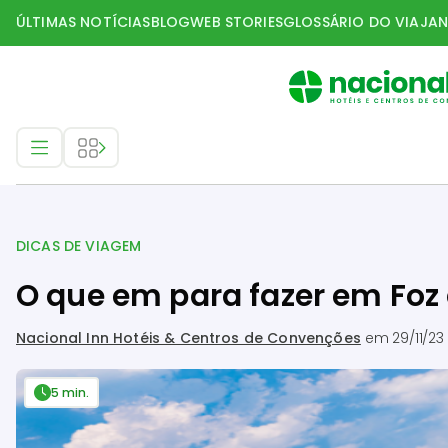
ÚLTIMAS NOTÍCIAS
BLOG
WEB STORIES
GLOSSÁRIO DO VIAJAN
Dicas de Viagem
DICAS DE VIAGEM
O que em para fazer em Foz
Nacional Inn Hotéis & Centros de Convenções
em
29/11/23
5 min.